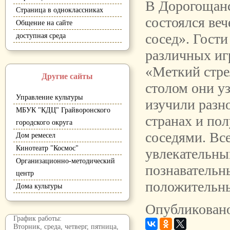
В Дорогощанс
Страница в одноклассниках
состоялся ве
Общение на сайте
сосед». Гости
доступная среда
различных иг
«Меткий стре
Другие сайты
столом они у
Управление культуры
изучили разн
МБУК "КДЦ" Грайворонского
странах и по
городского округа
соседями. Вс
Дом ремесел
Кинотеатр "Космос"
увлекательны
Организационно-методический
познавательн
центр
положительн
Дома культуры
Опубликовано
График работы:
Вторник, среда, четверг, пятница,